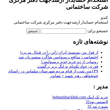
شرکت ساختمانی
کندو
استخدام حسابدار ارشدجهت دفتر مرکزی شرکت ساختمانی
جستجو برای:
نوشته‌های تازه
از قول من بنویسید: ایران ژاپن را در فینال می‌برد!
اختصاصی: مدافع پرسپولیس شاگرد منصوریان شد
رونمایی از دو خرید جدید پرسپولیس!
فوری: جواد نکونام به لیگ برتر برگشت
۱۴۹مین شب از قیام مردم شهرستان سلماس در راستای
خونخواهی رهبر شهید + تصاویر
مدیر :
خرید بک لینک behtarinbacklink.com
لایسنس نود32
پسورد نود 32