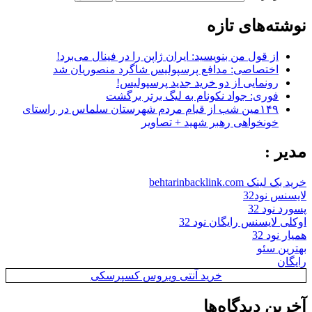
نوشته‌های تازه
از قول من بنویسید: ایران ژاپن را در فینال می‌برد!
اختصاصی: مدافع پرسپولیس شاگرد منصوریان شد
رونمایی از دو خرید جدید پرسپولیس!
فوری: جواد نکونام به لیگ برتر برگشت
۱۴۹مین شب از قیام مردم شهرستان سلماس در راستای
خونخواهی رهبر شهید + تصاویر
مدیر :
خرید بک لینک behtarinbacklink.com
لایسنس نود32
پسورد نود 32
اوکلی لایسنس رایگان نود 32
همیار نود 32
بهترین سئو
رایگان
خرید آنتی ویروس کسپرسکی
آخرین دیدگاه‌ها