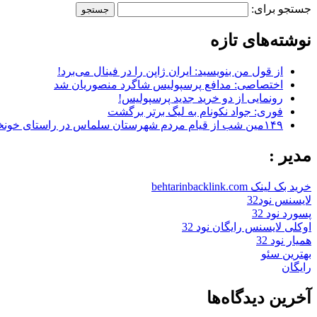
جستجو برای:
نوشته‌های تازه
از قول من بنویسید: ایران ژاپن را در فینال می‌برد!
اختصاصی: مدافع پرسپولیس شاگرد منصوریان شد
رونمایی از دو خرید جدید پرسپولیس!
فوری: جواد نکونام به لیگ برتر برگشت
۱۴۹مین شب از قیام مردم شهرستان سلماس در راستای خونخواهی رهبر شهید + تصاویر
مدیر :
خرید بک لینک behtarinbacklink.com
لایسنس نود32
پسورد نود 32
اوکلی لایسنس رایگان نود 32
همیار نود 32
بهترین سئو
رایگان
آخرین دیدگاه‌ها