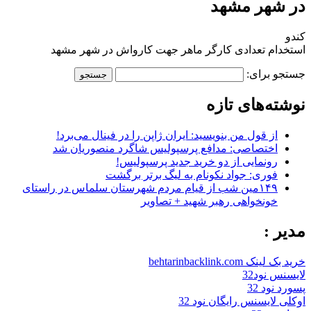
در شهر مشهد
کندو
استخدام تعدادی کارگر ماهر جهت کارواش در شهر مشهد
جستجو برای:
نوشته‌های تازه
از قول من بنویسید: ایران ژاپن را در فینال می‌برد!
اختصاصی: مدافع پرسپولیس شاگرد منصوریان شد
رونمایی از دو خرید جدید پرسپولیس!
فوری: جواد نکونام به لیگ برتر برگشت
۱۴۹مین شب از قیام مردم شهرستان سلماس در راستای
خونخواهی رهبر شهید + تصاویر
مدیر :
خرید بک لینک behtarinbacklink.com
لایسنس نود32
پسورد نود 32
اوکلی لایسنس رایگان نود 32