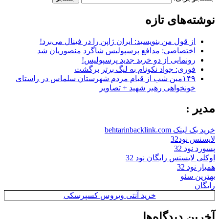
نوشته‌های تازه
از قول من بنویسید: ایران ژاپن را در فینال می‌برد!
اختصاصی: مدافع پرسپولیس شاگرد منصوریان شد
رونمایی از دو خرید جدید پرسپولیس!
فوری: جواد نکونام به لیگ برتر برگشت
۱۴۹مین شب از قیام مردم شهرستان سلماس در راستای
خونخواهی رهبر شهید + تصاویر
مدیر :
خرید بک لینک behtarinbacklink.com
لایسنس نود32
پسورد نود 32
اوکلی لایسنس رایگان نود 32
همیار نود 32
بهترین سئو
رایگان
خرید آنتی ویروس کسپرسکی
آخرین دیدگاه‌ها