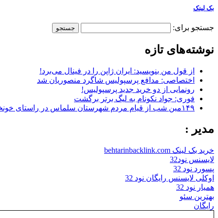
بک لینک
جستجو برای:
نوشته‌های تازه
از قول من بنویسید: ایران ژاپن را در فینال می‌برد!
اختصاصی: مدافع پرسپولیس شاگرد منصوریان شد
رونمایی از دو خرید جدید پرسپولیس!
فوری: جواد نکونام به لیگ برتر برگشت
۱۴۹مین شب از قیام مردم شهرستان سلماس در راستای خونخواهی رهبر شهید + تصاویر
مدیر :
خرید بک لینک behtarinbacklink.com
لایسنس نود32
پسورد نود 32
اوکلی لایسنس رایگان نود 32
همیار نود 32
بهترین سئو
رایگان