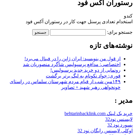
رستوران آکس فود
کندو
استخدام تعدادی پرسنل جهت کار در رستوران آکس فود
جستجو برای:
نوشته‌های تازه
از قول من بنویسید: ایران ژاپن را در فینال می‌برد!
اختصاصی: مدافع پرسپولیس شاگرد منصوریان شد
رونمایی از دو خرید جدید پرسپولیس!
فوری: جواد نکونام به لیگ برتر برگشت
۱۴۹مین شب از قیام مردم شهرستان سلماس در راستای
خونخواهی رهبر شهید + تصاویر
مدیر :
خرید بک لینک behtarinbacklink.com
لایسنس نود32
پسورد نود 32
اوکلی لایسنس رایگان نود 32