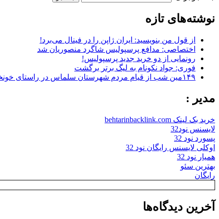
نوشته‌های تازه
از قول من بنویسید: ایران ژاپن را در فینال می‌برد!
اختصاصی: مدافع پرسپولیس شاگرد منصوریان شد
رونمایی از دو خرید جدید پرسپولیس!
فوری: جواد نکونام به لیگ برتر برگشت
۱۴۹مین شب از قیام مردم شهرستان سلماس در راستای خونخواهی رهبر شهید + تصاویر
مدیر :
خرید بک لینک behtarinbacklink.com
لایسنس نود32
پسورد نود 32
اوکلی لایسنس رایگان نود 32
همیار نود 32
بهترین سئو
رایگان
آخرین دیدگاه‌ها