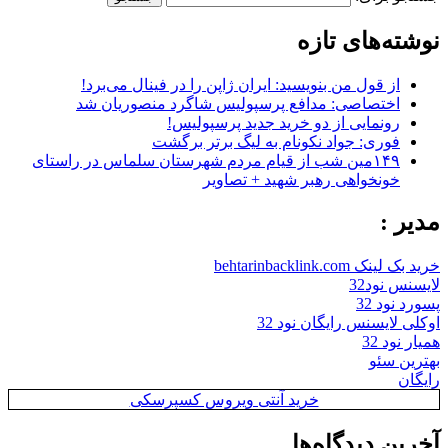
نوشته‌های تازه
از قول من بنویسید: ایران ژاپن را در فینال می‌برد!
اختصاصی: مدافع پرسپولیس شاگرد منصوریان شد
رونمایی از دو خرید جدید پرسپولیس!
فوری: جواد نکونام به لیگ برتر برگشت
۱۴۹مین شب از قیام مردم شهرستان سلماس در راستای
خونخواهی رهبر شهید + تصاویر
مدیر :
خرید بک لینک behtarinbacklink.com
لایسنس نود32
پسورد نود 32
اوکلی لایسنس رایگان نود 32
همیار نود 32
بهترین سئو
رایگان
خرید آنتی ویروس کسپرسکی
آخرین دیدگاه‌ها