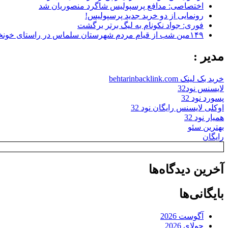
اختصاصی: مدافع پرسپولیس شاگرد منصوریان شد
رونمایی از دو خرید جدید پرسپولیس!
فوری: جواد نکونام به لیگ برتر برگشت
۱۴۹مین شب از قیام مردم شهرستان سلماس در راستای خونخواهی رهبر شهید + تصاویر
مدیر :
خرید بک لینک behtarinbacklink.com
لایسنس نود32
پسورد نود 32
اوکلی لایسنس رایگان نود 32
همیار نود 32
بهترین سئو
رایگان
آخرین دیدگاه‌ها
بایگانی‌ها
آگوست 2026
جولای 2026