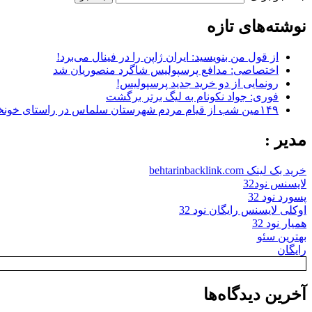
نوشته‌های تازه
از قول من بنویسید: ایران ژاپن را در فینال می‌برد!
اختصاصی: مدافع پرسپولیس شاگرد منصوریان شد
رونمایی از دو خرید جدید پرسپولیس!
فوری: جواد نکونام به لیگ برتر برگشت
۱۴۹مین شب از قیام مردم شهرستان سلماس در راستای خونخواهی رهبر شهید + تصاویر
مدیر :
خرید بک لینک behtarinbacklink.com
لایسنس نود32
پسورد نود 32
اوکلی لایسنس رایگان نود 32
همیار نود 32
بهترین سئو
رایگان
آخرین دیدگاه‌ها