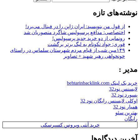
نوشته‌های تازه
از قول من بنویسید: ایران ژاپن را در فینال می‌برد!
اختصاصی: مدافع پرسپولیس شاگرد منصوریان شد
رونمایی از دو خرید جدید پرسپولیس!
فوری: جواد نکونام به لیگ برتر برگشت
۱۴۹مین شب از قیام مردم شهرستان سلماس در راستای
خونخواهی رهبر شهید + تصاویر
مدیر :
خرید بک لینک behtarinbacklink.com
لایسنس نود32
پسورد نود 32
اوکلی لایسنس رایگان نود 32
همیار نود 32
بهترین سئو
رایگان
خرید آنتی ویروس کسپرسکی
آخرین دیدگاه‌ها