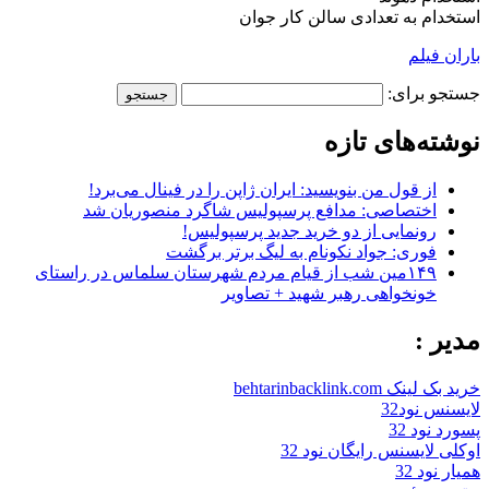
استخدام به تعدادی سالن کار جوان
باران فیلم
جستجو برای:
نوشته‌های تازه
از قول من بنویسید: ایران ژاپن را در فینال می‌برد!
اختصاصی: مدافع پرسپولیس شاگرد منصوریان شد
رونمایی از دو خرید جدید پرسپولیس!
فوری: جواد نکونام به لیگ برتر برگشت
۱۴۹مین شب از قیام مردم شهرستان سلماس در راستای
خونخواهی رهبر شهید + تصاویر
مدیر :
خرید بک لینک behtarinbacklink.com
لایسنس نود32
پسورد نود 32
اوکلی لایسنس رایگان نود 32
همیار نود 32