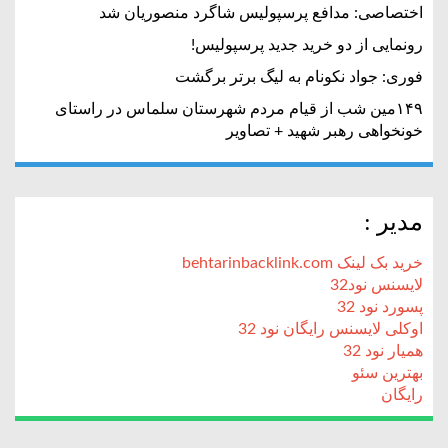
اختصاصی: مدافع پرسپولیس شاگرد منصوریان شد
رونمایی از دو خرید جدید پرسپولیس!
فوری: جواد نکونام به لیگ برتر برگشت
۱۴۹مین شب از قیام مردم شهرستان سلماس در راستای
خونخواهی رهبر شهید + تصاویر
مدیر :
خرید بک لینک behtarinbacklink.com
لایسنس نود32
پسورد نود 32
اوکلی لایسنس رایگان نود 32
همیار نود 32
بهترین سئو
رایگان