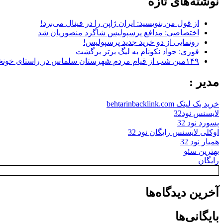
نوشته‌های تازه
از قول من بنویسید: ایران ژاپن را در فینال می‌برد!
اختصاصی: مدافع پرسپولیس شاگرد منصوریان شد
رونمایی از دو خرید جدید پرسپولیس!
فوری: جواد نکونام به لیگ برتر برگشت
۱۴۹مین شب از قیام مردم شهرستان سلماس در راستای خونخواهی رهبر شهید + تصاویر
مدیر :
خرید بک لینک behtarinbacklink.com
لایسنس نود32
پسورد نود 32
اوکلی لایسنس رایگان نود 32
همیار نود 32
بهترین سئو
رایگان
آخرین دیدگاه‌ها
بایگانی‌ها