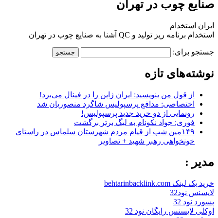
صنایع چوب در تهران
ایران استخدام
استخدام برنامه ریز تولید و QC آشنا به صنایع چوب در تهران
جستجو برای:
نوشته‌های تازه
از قول من بنویسید: ایران ژاپن را در فینال می‌برد!
اختصاصی: مدافع پرسپولیس شاگرد منصوریان شد
رونمایی از دو خرید جدید پرسپولیس!
فوری: جواد نکونام به لیگ برتر برگشت
۱۴۹مین شب از قیام مردم شهرستان سلماس در راستای
خونخواهی رهبر شهید + تصاویر
مدیر :
خرید بک لینک behtarinbacklink.com
لایسنس نود32
پسورد نود 32
اوکلی لایسنس رایگان نود 32