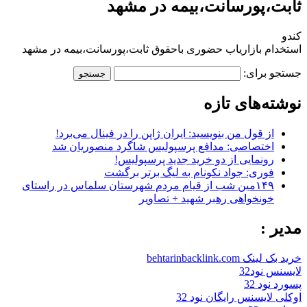
ثابت،پورسانت،بیمه در مشهد
کندو
استخدام بازاریاب حضوری باحقوق ثابت،پورسانت،بیمه در مشهد
جستجو برای:
نوشته‌های تازه
از قول من بنویسید: ایران ژاپن را در فینال می‌برد!
اختصاصی: مدافع پرسپولیس شاگرد منصوریان شد
رونمایی از دو خرید جدید پرسپولیس!
فوری: جواد نکونام به لیگ برتر برگشت
۱۴۹مین شب از قیام مردم شهرستان سلماس در راستای
خونخواهی رهبر شهید + تصاویر
مدیر :
خرید بک لینک behtarinbacklink.com
لایسنس نود32
پسورد نود 32
اوکلی لایسنس رایگان نود 32