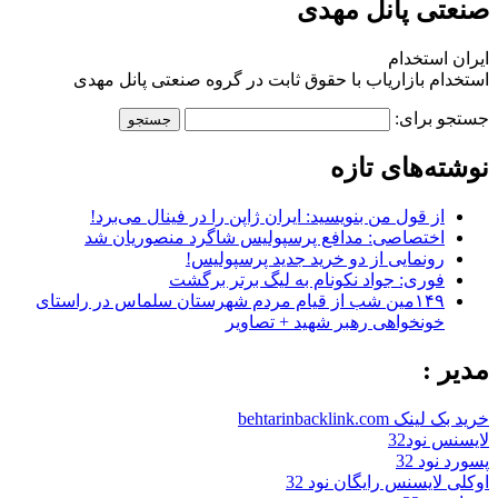
صنعتی پانل مهدی
ایران استخدام
استخدام بازاریاب با حقوق ثابت در گروه صنعتی پانل مهدی
جستجو برای:
نوشته‌های تازه
از قول من بنویسید: ایران ژاپن را در فینال می‌برد!
اختصاصی: مدافع پرسپولیس شاگرد منصوریان شد
رونمایی از دو خرید جدید پرسپولیس!
فوری: جواد نکونام به لیگ برتر برگشت
۱۴۹مین شب از قیام مردم شهرستان سلماس در راستای
خونخواهی رهبر شهید + تصاویر
مدیر :
خرید بک لینک behtarinbacklink.com
لایسنس نود32
پسورد نود 32
اوکلی لایسنس رایگان نود 32