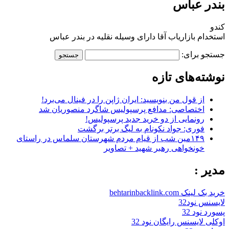
بندر عباس
کندو
استخدام بازاریاب آقا دارای وسیله نقلیه در بندر عباس
جستجو برای:
نوشته‌های تازه
از قول من بنویسید: ایران ژاپن را در فینال می‌برد!
اختصاصی: مدافع پرسپولیس شاگرد منصوریان شد
رونمایی از دو خرید جدید پرسپولیس!
فوری: جواد نکونام به لیگ برتر برگشت
۱۴۹مین شب از قیام مردم شهرستان سلماس در راستای
خونخواهی رهبر شهید + تصاویر
مدیر :
خرید بک لینک behtarinbacklink.com
لایسنس نود32
پسورد نود 32
اوکلی لایسنس رایگان نود 32