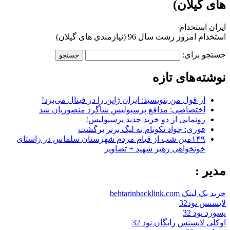
های گیلان)
ایران استخدام
استخدام امروز رشت سال 96 (نیازمندی های گیلان)
جستجو برای:
نوشته‌های تازه
از قول من بنویسید: ایران ژاپن را در فینال می‌برد!
اختصاصی: مدافع پرسپولیس شاگرد منصوریان شد
رونمایی از دو خرید جدید پرسپولیس!
فوری: جواد نکونام به لیگ برتر برگشت
۱۴۹مین شب از قیام مردم شهرستان سلماس در راستای
خونخواهی رهبر شهید + تصاویر
مدیر :
خرید بک لینک behtarinbacklink.com
لایسنس نود32
پسورد نود 32
اوکلی لایسنس رایگان نود 32