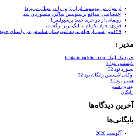
از قول من بنویسید: ایران ژاپن را در فینال می‌برد!
اختصاصی: مدافع پرسپولیس شاگرد منصوریان شد
رونمایی از دو خرید جدید پرسپولیس!
فوری: جواد نکونام به لیگ برتر برگشت
۱۴۹مین شب از قیام مردم شهرستان سلماس در راستای خونخواهی رهبر شهید + تصاویر
مدیر :
خرید بک لینک behtarinbacklink.com
لایسنس نود32
پسورد نود 32
اوکلی لایسنس رایگان نود 32
همیار نود 32
بهترین سئو
رایگان
آخرین دیدگاه‌ها
بایگانی‌ها
آگوست 2026