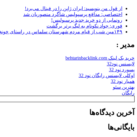
از قول من بنویسید: ایران ژاپن را در فینال می‌برد!
اختصاصی: مدافع پرسپولیس شاگرد منصوریان شد
رونمایی از دو خرید جدید پرسپولیس!
فوری: جواد نکونام به لیگ برتر برگشت
۱۴۹مین شب از قیام مردم شهرستان سلماس در راستای خونخواهی رهبر شهید + تصاویر
مدیر :
خرید بک لینک behtarinbacklink.com
لایسنس نود32
پسورد نود 32
اوکلی لایسنس رایگان نود 32
همیار نود 32
بهترین سئو
رایگان
آخرین دیدگاه‌ها
بایگانی‌ها