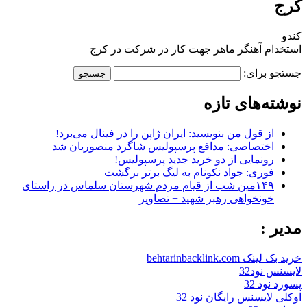
کرج
کندو
استخدام آهنگر ماهر جهت کار در شرکت در کرج
جستجو برای:
نوشته‌های تازه
از قول من بنویسید: ایران ژاپن را در فینال می‌برد!
اختصاصی: مدافع پرسپولیس شاگرد منصوریان شد
رونمایی از دو خرید جدید پرسپولیس!
فوری: جواد نکونام به لیگ برتر برگشت
۱۴۹مین شب از قیام مردم شهرستان سلماس در راستای
خونخواهی رهبر شهید + تصاویر
مدیر :
خرید بک لینک behtarinbacklink.com
لایسنس نود32
پسورد نود 32
اوکلی لایسنس رایگان نود 32