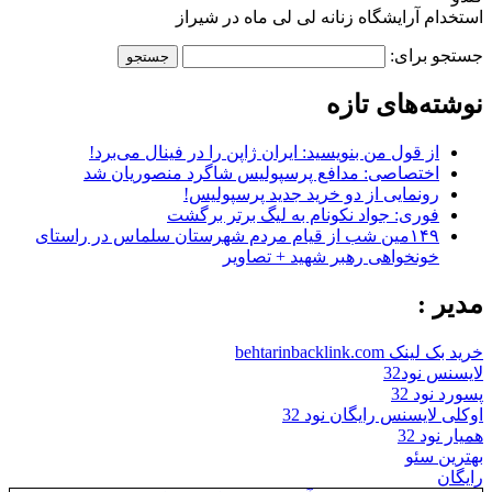
استخدام آرایشگاه زنانه لی لی ماه در شیراز
جستجو برای:
نوشته‌های تازه
از قول من بنویسید: ایران ژاپن را در فینال می‌برد!
اختصاصی: مدافع پرسپولیس شاگرد منصوریان شد
رونمایی از دو خرید جدید پرسپولیس!
فوری: جواد نکونام به لیگ برتر برگشت
۱۴۹مین شب از قیام مردم شهرستان سلماس در راستای
خونخواهی رهبر شهید + تصاویر
مدیر :
خرید بک لینک behtarinbacklink.com
لایسنس نود32
پسورد نود 32
اوکلی لایسنس رایگان نود 32
همیار نود 32
بهترین سئو
رایگان