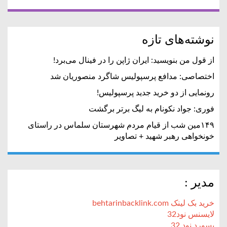
نوشته‌های تازه
از قول من بنویسید: ایران ژاپن را در فینال می‌برد!
اختصاصی: مدافع پرسپولیس شاگرد منصوریان شد
رونمایی از دو خرید جدید پرسپولیس!
فوری: جواد نکونام به لیگ برتر برگشت
۱۴۹مین شب از قیام مردم شهرستان سلماس در راستای
خونخواهی رهبر شهید + تصاویر
مدیر :
خرید بک لینک behtarinbacklink.com
لایسنس نود32
پسورد نود 32