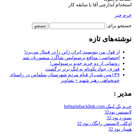
استخدام آبدارچی آقا با سابقه کار
خرم خبر
جستجو برای:
نوشته‌های تازه
از قول من بنویسید: ایران ژاپن را در فینال می‌برد!
اختصاصی: مدافع پرسپولیس شاگرد منصوریان شد
رونمایی از دو خرید جدید پرسپولیس!
فوری: جواد نکونام به لیگ برتر برگشت
۱۴۹مین شب از قیام مردم شهرستان سلماس در راستای
خونخواهی رهبر شهید + تصاویر
مدیر :
خرید بک لینک behtarinbacklink.com
لایسنس نود32
پسورد نود 32
اوکلی لایسنس رایگان نود 32
همیار نود 32