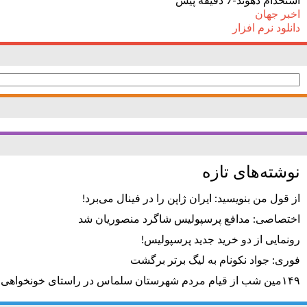
استخدام دهوند-7 دقیقه پیش
اخبر جهان
دانلود نرم افزار
جستجو
برای:
نوشته‌های تازه
از قول من بنویسید: ایران ژاپن را در فینال می‌برد!
اختصاصی: مدافع پرسپولیس شاگرد منصوریان شد
رونمایی از دو خرید جدید پرسپولیس!
فوری: جواد نکونام به لیگ برتر برگشت
۱۴۹مین شب از قیام مردم شهرستان سلماس در راستای خونخواهی رهبر شهید + تصاویر