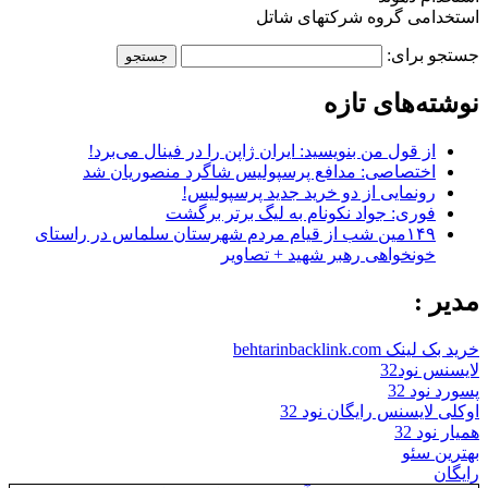
استخدامی گروه شرکتهای شاتل
جستجو برای:
نوشته‌های تازه
از قول من بنویسید: ایران ژاپن را در فینال می‌برد!
اختصاصی: مدافع پرسپولیس شاگرد منصوریان شد
رونمایی از دو خرید جدید پرسپولیس!
فوری: جواد نکونام به لیگ برتر برگشت
۱۴۹مین شب از قیام مردم شهرستان سلماس در راستای
خونخواهی رهبر شهید + تصاویر
مدیر :
خرید بک لینک behtarinbacklink.com
لایسنس نود32
پسورد نود 32
اوکلی لایسنس رایگان نود 32
همیار نود 32
بهترین سئو
رایگان