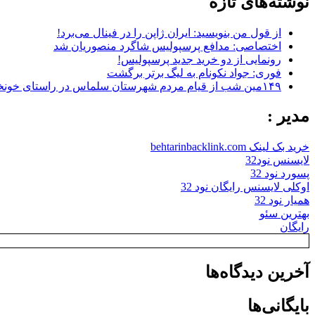
نوشته‌های تازه
از قول من بنویسید: ایران ژاپن را در فینال می‌برد!
اختصاصی: مدافع پرسپولیس شاگرد منصوریان شد
رونمایی از دو خرید جدید پرسپولیس!
فوری: جواد نکونام به لیگ برتر برگشت
۱۴۹مین شب از قیام مردم شهرستان سلماس در راستای خونخواهی رهبر شهید + تصاویر
مدیر :
خرید بک لینک behtarinbacklink.com
لایسنس نود32
پسورد نود 32
اوکلی لایسنس رایگان نود 32
همیار نود 32
بهترین سئو
رایگان
آخرین دیدگاه‌ها
بایگانی‌ها