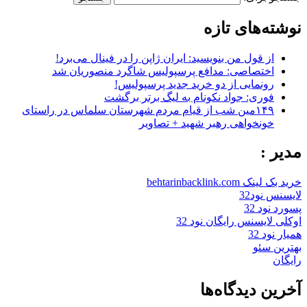
نوشته‌های تازه
از قول من بنویسید: ایران ژاپن را در فینال می‌برد!
اختصاصی: مدافع پرسپولیس شاگرد منصوریان شد
رونمایی از دو خرید جدید پرسپولیس!
فوری: جواد نکونام به لیگ برتر برگشت
۱۴۹مین شب از قیام مردم شهرستان سلماس در راستای
خونخواهی رهبر شهید + تصاویر
مدیر :
خرید بک لینک behtarinbacklink.com
لایسنس نود32
پسورد نود 32
اوکلی لایسنس رایگان نود 32
همیار نود 32
بهترین سئو
رایگان
آخرین دیدگاه‌ها