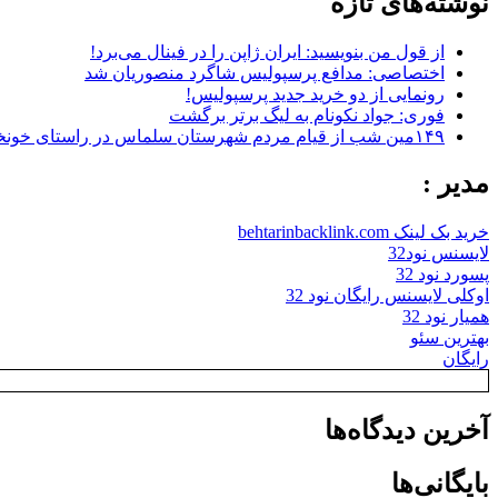
نوشته‌های تازه
از قول من بنویسید: ایران ژاپن را در فینال می‌برد!
اختصاصی: مدافع پرسپولیس شاگرد منصوریان شد
رونمایی از دو خرید جدید پرسپولیس!
فوری: جواد نکونام به لیگ برتر برگشت
۱۴۹مین شب از قیام مردم شهرستان سلماس در راستای خونخواهی رهبر شهید + تصاویر
مدیر :
خرید بک لینک behtarinbacklink.com
لایسنس نود32
پسورد نود 32
اوکلی لایسنس رایگان نود 32
همیار نود 32
بهترین سئو
رایگان
آخرین دیدگاه‌ها
بایگانی‌ها