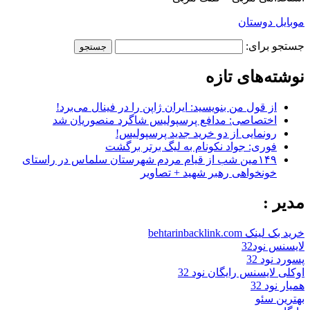
موبایل دوستان
جستجو برای:
نوشته‌های تازه
از قول من بنویسید: ایران ژاپن را در فینال می‌برد!
اختصاصی: مدافع پرسپولیس شاگرد منصوریان شد
رونمایی از دو خرید جدید پرسپولیس!
فوری: جواد نکونام به لیگ برتر برگشت
۱۴۹مین شب از قیام مردم شهرستان سلماس در راستای
خونخواهی رهبر شهید + تصاویر
مدیر :
خرید بک لینک behtarinbacklink.com
لایسنس نود32
پسورد نود 32
اوکلی لایسنس رایگان نود 32
همیار نود 32
بهترین سئو