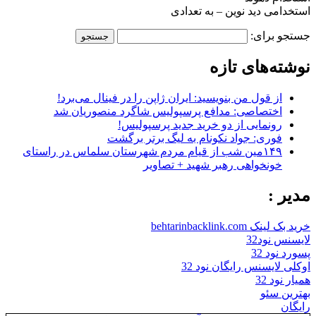
استخدامی دید نوین – به تعدادی
جستجو برای:
نوشته‌های تازه
از قول من بنویسید: ایران ژاپن را در فینال می‌برد!
اختصاصی: مدافع پرسپولیس شاگرد منصوریان شد
رونمایی از دو خرید جدید پرسپولیس!
فوری: جواد نکونام به لیگ برتر برگشت
۱۴۹مین شب از قیام مردم شهرستان سلماس در راستای
خونخواهی رهبر شهید + تصاویر
مدیر :
خرید بک لینک behtarinbacklink.com
لایسنس نود32
پسورد نود 32
اوکلی لایسنس رایگان نود 32
همیار نود 32
بهترین سئو
رایگان