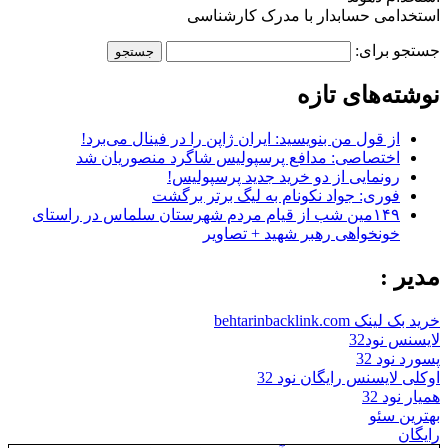
استخدامی حسابدار با مدرک کارشناسی
جستجو برای:
نوشته‌های تازه
از قول من بنویسید: ایران ژاپن را در فینال می‌برد!
اختصاصی: مدافع پرسپولیس شاگرد منصوریان شد
رونمایی از دو خرید جدید پرسپولیس!
فوری: جواد نکونام به لیگ برتر برگشت
۱۴۹مین شب از قیام مردم شهرستان سلماس در راستای
خونخواهی رهبر شهید + تصاویر
مدیر :
خرید بک لینک behtarinbacklink.com
لایسنس نود32
پسورد نود 32
اوکلی لایسنس رایگان نود 32
همیار نود 32
بهترین سئو
رایگان