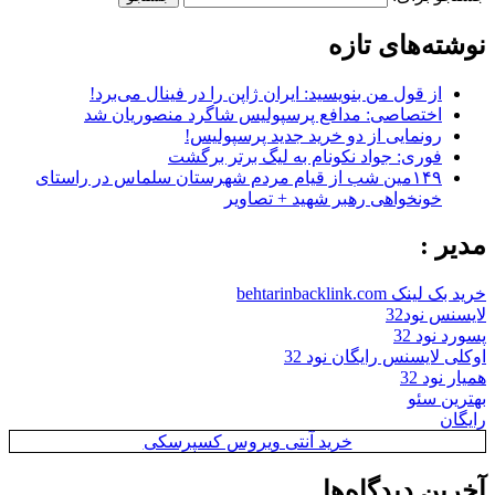
نوشته‌های تازه
از قول من بنویسید: ایران ژاپن را در فینال می‌برد!
اختصاصی: مدافع پرسپولیس شاگرد منصوریان شد
رونمایی از دو خرید جدید پرسپولیس!
فوری: جواد نکونام به لیگ برتر برگشت
۱۴۹مین شب از قیام مردم شهرستان سلماس در راستای
خونخواهی رهبر شهید + تصاویر
مدیر :
خرید بک لینک behtarinbacklink.com
لایسنس نود32
پسورد نود 32
اوکلی لایسنس رایگان نود 32
همیار نود 32
بهترین سئو
رایگان
خرید آنتی ویروس کسپرسکی
آخرین دیدگاه‌ها