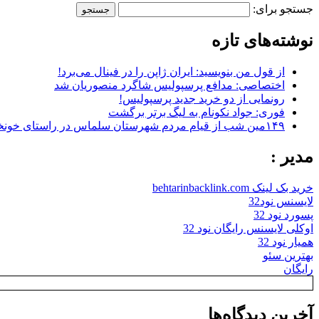
جستجو برای:
نوشته‌های تازه
از قول من بنویسید: ایران ژاپن را در فینال می‌برد!
اختصاصی: مدافع پرسپولیس شاگرد منصوریان شد
رونمایی از دو خرید جدید پرسپولیس!
فوری: جواد نکونام به لیگ برتر برگشت
۱۴۹مین شب از قیام مردم شهرستان سلماس در راستای خونخواهی رهبر شهید + تصاویر
مدیر :
خرید بک لینک behtarinbacklink.com
لایسنس نود32
پسورد نود 32
اوکلی لایسنس رایگان نود 32
همیار نود 32
بهترین سئو
رایگان
آخرین دیدگاه‌ها