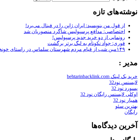
نوشته‌های تازه
از قول من بنویسید: ایران ژاپن را در فینال می‌برد!
اختصاصی: مدافع پرسپولیس شاگرد منصوریان شد
رونمایی از دو خرید جدید پرسپولیس!
فوری: جواد نکونام به لیگ برتر برگشت
۱۴۹مین شب از قیام مردم شهرستان سلماس در راستای خونخواهی رهبر شهید + تصاویر
مدیر :
خرید بک لینک behtarinbacklink.com
لایسنس نود32
پسورد نود 32
اوکلی لایسنس رایگان نود 32
همیار نود 32
بهترین سئو
رایگان
آخرین دیدگاه‌ها