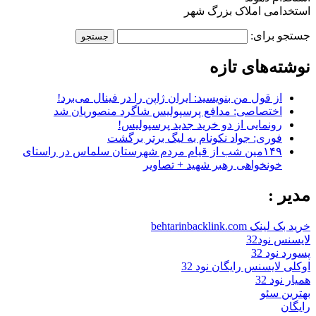
استخدامی املاک بزرگ شهر
جستجو برای:
نوشته‌های تازه
از قول من بنویسید: ایران ژاپن را در فینال می‌برد!
اختصاصی: مدافع پرسپولیس شاگرد منصوریان شد
رونمایی از دو خرید جدید پرسپولیس!
فوری: جواد نکونام به لیگ برتر برگشت
۱۴۹مین شب از قیام مردم شهرستان سلماس در راستای
خونخواهی رهبر شهید + تصاویر
مدیر :
خرید بک لینک behtarinbacklink.com
لایسنس نود32
پسورد نود 32
اوکلی لایسنس رایگان نود 32
همیار نود 32
بهترین سئو
رایگان