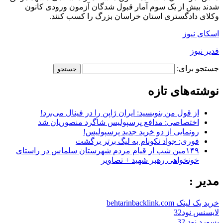
شدند بیش از یک سوم آمار قبول شدگان آزمون ورودی کانون
وکلای دادگستری استان خراسان بزرگ را کسب کنند.
اسکای نیوز
قدیر نیوز
جستجو برای:
نوشته‌های تازه
از قول من بنویسید: ایران ژاپن را در فینال می‌برد!
اختصاصی: مدافع پرسپولیس شاگرد منصوریان شد
رونمایی از دو خرید جدید پرسپولیس!
فوری: جواد نکونام به لیگ برتر برگشت
۱۴۹مین شب از قیام مردم شهرستان سلماس در راستای
خونخواهی رهبر شهید + تصاویر
مدیر :
خرید بک لینک behtarinbacklink.com
لایسنس نود32
پسورد نود 32