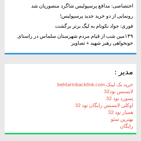
اختصاصی: مدافع پرسپولیس شاگرد منصوریان شد
رونمایی از دو خرید جدید پرسپولیس!
فوری: جواد نکونام به لیگ برتر برگشت
۱۴۹مین شب از قیام مردم شهرستان سلماس در راستای
خونخواهی رهبر شهید + تصاویر
مدیر :
خرید بک لینک behtarinbacklink.com
لایسنس نود32
پسورد نود 32
اوکلی لایسنس رایگان نود 32
همیار نود 32
بهترین سئو
رایگان