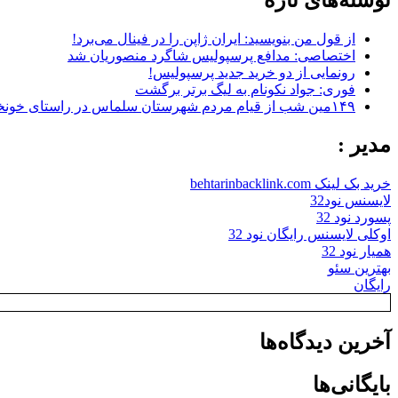
نوشته‌های تازه
از قول من بنویسید: ایران ژاپن را در فینال می‌برد!
اختصاصی: مدافع پرسپولیس شاگرد منصوریان شد
رونمایی از دو خرید جدید پرسپولیس!
فوری: جواد نکونام به لیگ برتر برگشت
۱۴۹مین شب از قیام مردم شهرستان سلماس در راستای خونخواهی رهبر شهید + تصاویر
مدیر :
خرید بک لینک behtarinbacklink.com
لایسنس نود32
پسورد نود 32
اوکلی لایسنس رایگان نود 32
همیار نود 32
بهترین سئو
رایگان
آخرین دیدگاه‌ها
بایگانی‌ها