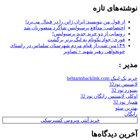
نوشته‌های تازه
از قول من بنویسید: ایران ژاپن را در فینال می‌برد!
اختصاصی: مدافع پرسپولیس شاگرد منصوریان شد
رونمایی از دو خرید جدید پرسپولیس!
فوری: جواد نکونام به لیگ برتر برگشت
۱۴۹مین شب از قیام مردم شهرستان سلماس در راستای
خونخواهی رهبر شهید + تصاویر
مدیر :
خرید بک لینک behtarinbacklink.com
لایسنس نود32
پسورد نود 32
اوکلی لایسنس رایگان نود 32
همیار نود 32
بهترین سئو
رایگان
خرید آنتی ویروس کسپرسکی
آخرین دیدگاه‌ها