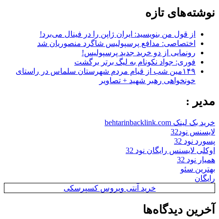
نوشته‌های تازه
از قول من بنویسید: ایران ژاپن را در فینال می‌برد!
اختصاصی: مدافع پرسپولیس شاگرد منصوریان شد
رونمایی از دو خرید جدید پرسپولیس!
فوری: جواد نکونام به لیگ برتر برگشت
۱۴۹مین شب از قیام مردم شهرستان سلماس در راستای
خونخواهی رهبر شهید + تصاویر
مدیر :
خرید بک لینک behtarinbacklink.com
لایسنس نود32
پسورد نود 32
اوکلی لایسنس رایگان نود 32
همیار نود 32
بهترین سئو
رایگان
خرید آنتی ویروس کسپرسکی
آخرین دیدگاه‌ها