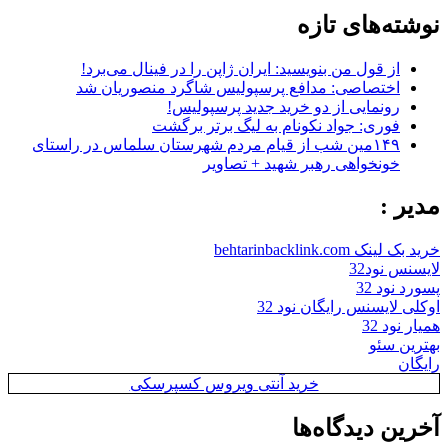
نوشته‌های تازه
از قول من بنویسید: ایران ژاپن را در فینال می‌برد!
اختصاصی: مدافع پرسپولیس شاگرد منصوریان شد
رونمایی از دو خرید جدید پرسپولیس!
فوری: جواد نکونام به لیگ برتر برگشت
۱۴۹مین شب از قیام مردم شهرستان سلماس در راستای
خونخواهی رهبر شهید + تصاویر
مدیر :
خرید بک لینک behtarinbacklink.com
لایسنس نود32
پسورد نود 32
اوکلی لایسنس رایگان نود 32
همیار نود 32
بهترین سئو
رایگان
خرید آنتی ویروس کسپرسکی
آخرین دیدگاه‌ها