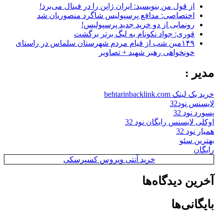
از قول من بنویسید: ایران ژاپن را در فینال می‌برد!
اختصاصی: مدافع پرسپولیس شاگرد منصوریان شد
رونمایی از دو خرید جدید پرسپولیس!
فوری: جواد نکونام به لیگ برتر برگشت
۱۴۹مین شب از قیام مردم شهرستان سلماس در راستای
خونخواهی رهبر شهید + تصاویر
مدیر :
خرید بک لینک behtarinbacklink.com
لایسنس نود32
پسورد نود 32
اوکلی لایسنس رایگان نود 32
همیار نود 32
بهترین سئو
رایگان
خرید آنتی ویروس کسپرسکی
آخرین دیدگاه‌ها
بایگانی‌ها