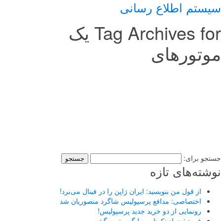
سیستم اطلاع رسانی
Tag Archives for یک
موتورهای
استخدام یک شرکت معتبر درحوزه تولید و
پخش روغن موتورهای خودرو
17 فوریه, 2016
ای استخدام-38 دقیقه پیش میهن دانلود اتوموبیل
جستجو برای:
نوشته‌های تازه
از قول من بنویسید: ایران ژاپن را در فینال می‌برد!
اختصاصی: مدافع پرسپولیس شاگرد منصوریان شد
رونمایی از دو خرید جدید پرسپولیس!
فوری: جواد نکونام به لیگ برتر برگشت