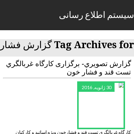
سیستم اطلاع رسانی
Tag Archives for گزارش فشار
گزارش تصويري- برگزاری كارگاه غربالگري
تست قند و فشار خون
30 ژانویه, 2016
کارگاه غربالگری تست قند و فشارخون ویژه اساتید و کارکنان