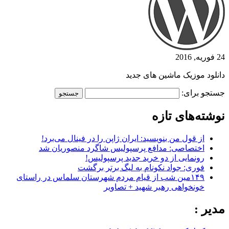
24 فوریه, 2016
دانلود موزیک ماشین های جدید
جستجو برای:
نوشته‌های تازه
از قول من بنویسید: ایران ژاپن را در فینال می‌برد!
اختصاصی: مدافع پرسپولیس شاگرد منصوریان شد
رونمایی از دو خرید جدید پرسپولیس!
فوری: جواد نکونام به لیگ برتر برگشت
۱۴۹مین شب از قیام مردم شهرستان سلماس در راستای
خونخواهی رهبر شهید + تصاویر
مدیر :