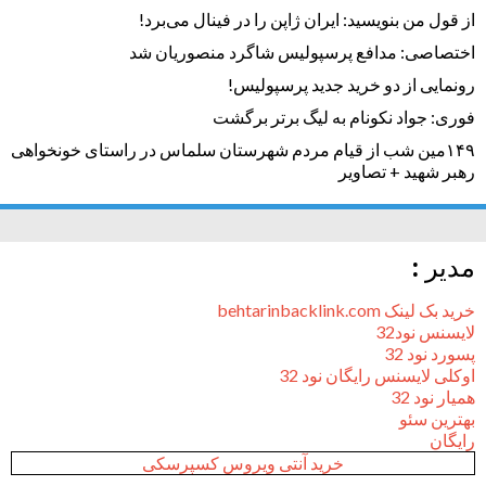
از قول من بنویسید: ایران ژاپن را در فینال می‌برد!
اختصاصی: مدافع پرسپولیس شاگرد منصوریان شد
رونمایی از دو خرید جدید پرسپولیس!
فوری: جواد نکونام به لیگ برتر برگشت
۱۴۹مین شب از قیام مردم شهرستان سلماس در راستای خونخواهی
رهبر شهید + تصاویر
مدیر :
خرید بک لینک behtarinbacklink.com
لایسنس نود32
پسورد نود 32
اوکلی لایسنس رایگان نود 32
همیار نود 32
بهترین سئو
رایگان
خرید آنتی ویروس کسپرسکی