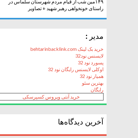
۱۴۹مین شب از قیام مردم شهرستان سلماس در
راستای خونخواهی رهبر شهید + تصاویر
مدیر :
خرید بک لینک behtarinbacklink.com
لایسنس نود32
پسورد نود 32
اوکلی لایسنس رایگان نود 32
همیار نود 32
بهترین سئو
رایگان
خرید آنتی ویروس کسپرسکی
آخرین دیدگاه‌ها